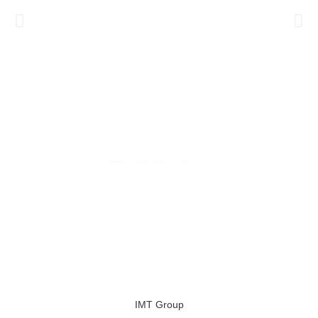
Radiologia e
Fisioterapia. Scopri IMT
Group.
Vai alla Sezione
IMT Group