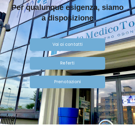
Per qualunque esigenza, siamo
a disposizione
Vai ai contatti
Referti
Prenotazioni