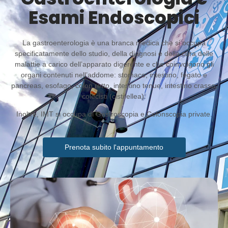
Esami Endoscopici
La gastroenterologia è una branca medica che si occupa
specificatamente dello studio, della diagnosi e della cura delle
malattie a carico dell’apparato digerente e che coinvolgono gli
organi contenuti nell’addome: stomaco, intestino, fegato e
pancreas, esofago, colon retto, intestino tenue, intestino crasso,
colecisti (cistifellea).
Inoltre, IMT si occupa di Gastroscopia e Colonscopia private.
Prenota subito l'appuntamento