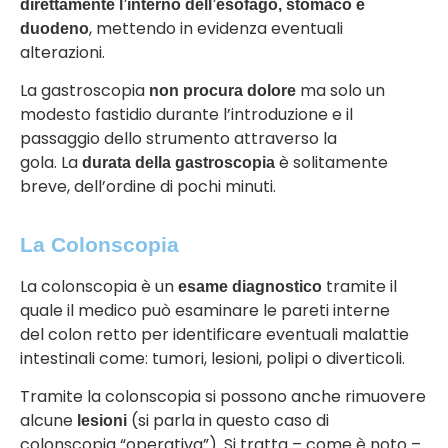
direttamente l’interno dell’esofago, stomaco e
, mettendo in evidenza eventuali
duodeno
alterazioni.
La gastroscopia
ma solo un
non procura dolore
modesto fastidio durante l’introduzione e il
passaggio dello strumento attraverso la
gola.
La
è solitamente
durata della gastroscopia
breve, dell’ordine di pochi minuti.
La Colonscopia
La colonscopia è un
tramite il
esame diagnostico
quale il medico può esaminare le pareti interne
del colon retto per identificare eventuali malattie
intestinali come: t
umori, lesioni, polipi o diverticoli
.
Tramite la colonscopia si possono anche rimuovere
alcune
(si parla in questo caso di
lesioni
colonscopia “operativa”). Si tratta – come è noto –