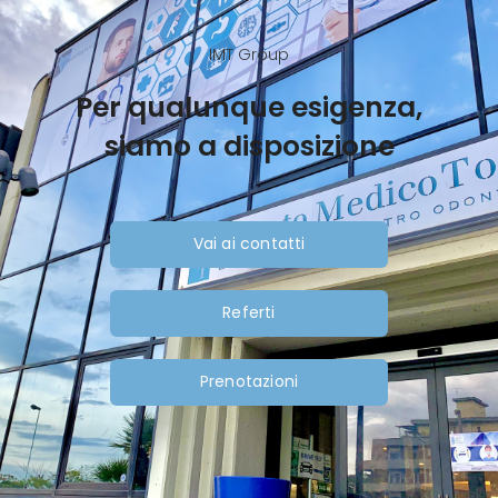
IMT Group
Per qualunque esigenza,
siamo a disposizione
Vai ai contatti
Referti
Prenotazioni