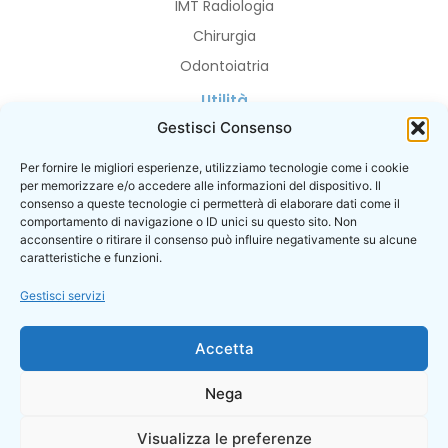
IMT Radiologia
Chirurgia
Odontoiatria
Utilità
Gestisci Consenso
Privacy Policy
Cookie Policy
Per fornire le migliori esperienze, utilizziamo tecnologie come i cookie
per memorizzare e/o accedere alle informazioni del dispositivo. Il
I contatti
consenso a queste tecnologie ci permetterà di elaborare dati come il
Prenotazioni
comportamento di navigazione o ID unici su questo sito. Non
acconsentire o ritirare il consenso può influire negativamente su alcune
caratteristiche e funzioni.
Gestisci servizi
© 2026
Accetta
POLIZZA ASSICURATIVA PER RESPONSABILITA’ CIVILE VERSO TERZI
SARA ASSICURAZIONI N. 50 46379ZV Sara Assicurazioni
MASSIMALE: 5.000.000,00 EURO
Nega
ISTITUTO MEDICO TOSCANO S.R.L – Direttore Sanitario Dott. Claudio
Visualizza le preferenze
Azzini – Sede Legale / Operativa: Via Barsanti 24, 59100 Prato (PO) –