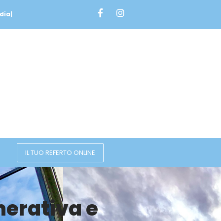
dia
|
IL TUO REFERTO ONLINE
nerativa e