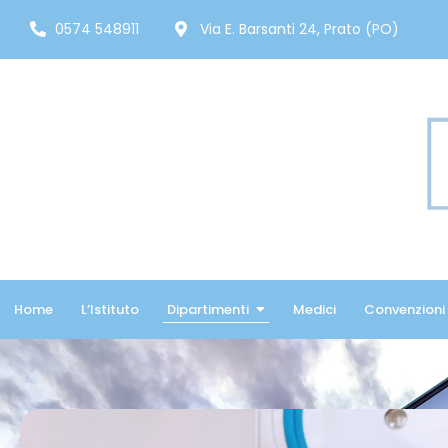
0574 548911
Via E. Barsanti 24, Prato (PO)
Home
L’Istituto
Dipartimenti
Medici
Convenzioni