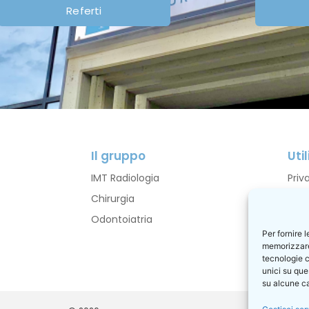
Referti
Il gruppo
Util
IMT Radiologia
Priv
Chirurgia
Cook
Odontoiatria
I co
Per fornire 
Pren
memorizzare 
tecnologie c
unici su que
su alcune ca