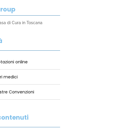
Group
asa di Cura in Toscana
à
tazioni online
tri medici
stre Convenzioni
 contenuti