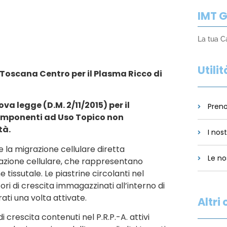
IMT 
La tua C
Utilit
Toscana Centro per il Plasma Ricco di
va legge (D.M. 2/11/2015) per il
Preno
omponenti ad Uso Topico non
à.
I nos
e la migrazione cellulare diretta
Le no
ziazione cellulare, che rappresentano
 tissutale. Le piastrine circolanti nel
i di crescita immagazzinati all’interno di
rati una volta attivate.
Altri
 crescita contenuti nel P.R.P.-A. attivi