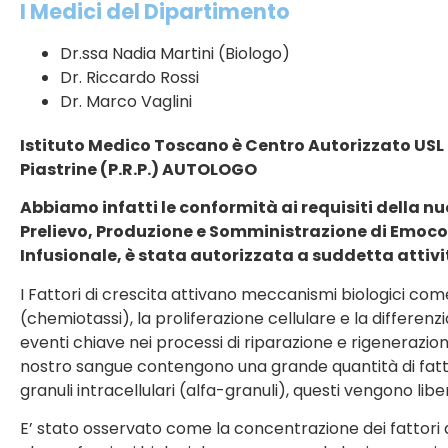
I Medici del Dipartimento
Dr.ssa Nadia Martini (Biologo)
Dr. Riccardo Rossi
Dr. Marco Vaglini
Istituto Medico Toscano è Centro Autorizzato USL 
Piastrine (P.R.P.) AUTOLOGO
Abbiamo infatti le conformità ai requisiti della nuo
Prelievo, Produzione e Somministrazione di Emoc
Infusionale, è stata autorizzata a suddetta attivit
I Fattori di crescita attivano meccanismi biologici com
(chemiotassi), la proliferazione cellulare e la differen
eventi chiave nei processi di riparazione e rigenerazione
nostro sangue contengono una grande quantità di fattor
granuli intracellulari (alfa-granuli), questi vengono libe
E’ stato osservato come la concentrazione dei fattori di