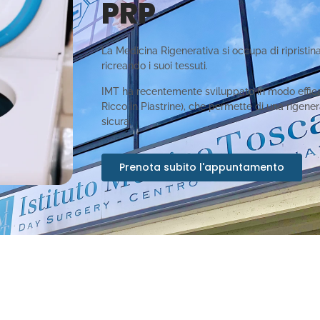
PRP
La Medicina Rigenerativa si occupa di ripristina
ricreando i suoi tessuti.
IMT ha recentemente sviluppato in modo effica
Ricco in Piastrine), che permette di una rigener
sicura.
Prenota subito l'appuntamento