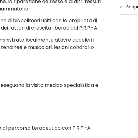
 la riparazione dell’osso e di altri tessuti
Scopr
nfiammatorio.
ne di biopolimeri uniti con le proprietà di
i fattori di crescita liberati dal P.R.P.-A.
ministrato localmente attivi e acceleri i
 tendinee e muscolari, lesioni condrali o
si eseguono la visita medico specialistica e
te al percorso terapeutico con P.R.P.-A.