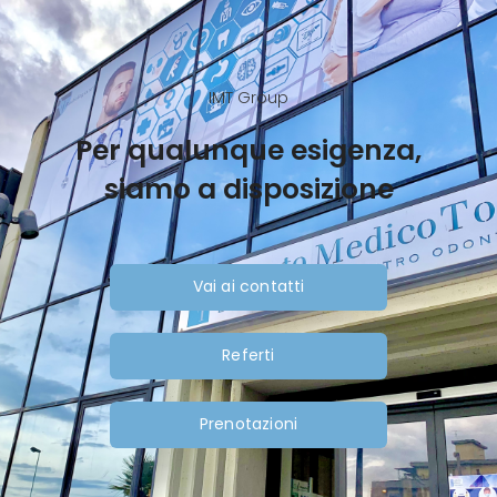
IMT Group
Per qualunque esigenza,
siamo a disposizione
Vai ai contatti
Referti
Prenotazioni