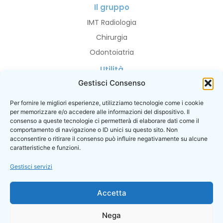
Il gruppo
IMT Radiologia
Chirurgia
Odontoiatria
Utilità
Gestisci Consenso
Privacy Policy
Cookie Policy
Per fornire le migliori esperienze, utilizziamo tecnologie come i cookie
per memorizzare e/o accedere alle informazioni del dispositivo. Il
I contatti
consenso a queste tecnologie ci permetterà di elaborare dati come il
Prenotazioni
comportamento di navigazione o ID unici su questo sito. Non
acconsentire o ritirare il consenso può influire negativamente su alcune
caratteristiche e funzioni.
Gestisci servizi
© 2026
Accetta
POLIZZA ASSICURATIVA PER RESPONSABILITA’ CIVILE VERSO TERZI
SARA ASSICURAZIONI N. 50 46379ZV Sara Assicurazioni
MASSIMALE: 5.000.000,00 EURO
Nega