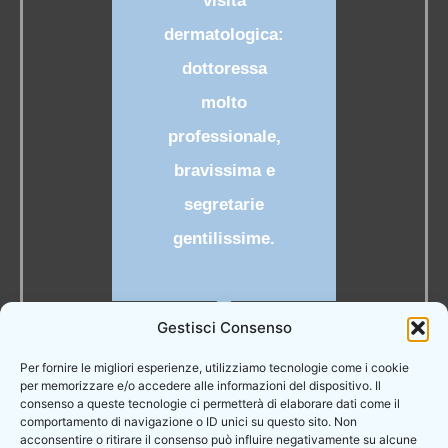
visita
sp
dermatologica:
con
dottoressa
I
molto
professionale,
bravissima e
segretarie
gentilissime.
Gestisci Consenso
Simona
Per fornire le migliori esperienze, utilizziamo tecnologie come i cookie
C.
per memorizzare e/o accedere alle informazioni del dispositivo. Il
consenso a queste tecnologie ci permetterà di elaborare dati come il
RECENSIONE
FB
comportamento di navigazione o ID unici su questo sito. Non
acconsentire o ritirare il consenso può influire negativamente su alcune