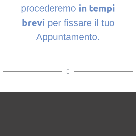
in tempi
procederemo
brevi
per fissare il tuo
Appuntamento.