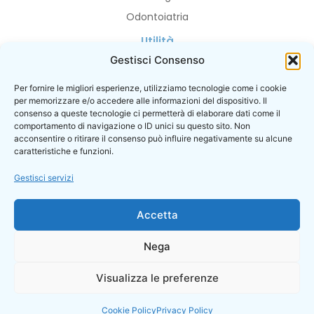
Odontoiatria
Utilità
Gestisci Consenso
Privacy Policy
Cookie Policy
Per fornire le migliori esperienze, utilizziamo tecnologie come i cookie
per memorizzare e/o accedere alle informazioni del dispositivo. Il
I contatti
consenso a queste tecnologie ci permetterà di elaborare dati come il
Prenotazioni
comportamento di navigazione o ID unici su questo sito. Non
acconsentire o ritirare il consenso può influire negativamente su alcune
caratteristiche e funzioni.
Gestisci servizi
© 2026
Accetta
POLIZZA ASSICURATIVA PER RESPONSABILITA’ CIVILE VERSO TERZI
SARA ASSICURAZIONI N. 50 46379ZV Sara Assicurazioni
MASSIMALE: 5.000.000,00 EURO
Nega
ISTITUTO MEDICO TOSCANO S.R.L – Direttore Sanitario Dott. Claudio
Visualizza le preferenze
Azzini – Sede Legale / Operativa: Via Barsanti 24, 59100 Prato (PO) –
Partita IVA 02328120973
Cookie Policy
Privacy Policy