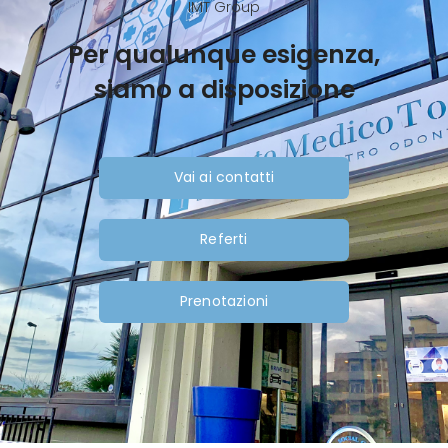
IMT Group
Per qualunque esigenza,
siamo a disposizione
Vai ai contatti
Referti
Prenotazioni