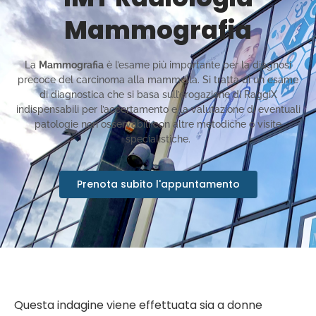
Mammografia
La
Mammografia
è l’esame più importante per la diagnosi
precoce del carcinoma alla mammella. Si tratta di un esame
di diagnostica che si basa sull’erogazione di RaggiX
indispensabili per l’accertamento e la valutazione di eventuali
patologie non osservabili con altre metodiche o visite
specialistiche.
Prenota subito l'appuntamento
Questa indagine viene effettuata sia a donne