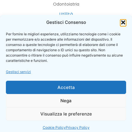
Odontoiatria
Utilità
Gestisci Consenso
Privacy Policy
Cookie Policy
Per fornire le migliori esperienze, utilizziamo tecnologie come i cookie
per memorizzare e/o accedere alle informazioni del dispositivo. Il
I contatti
consenso a queste tecnologie ci permetterà di elaborare dati come il
Prenotazioni
comportamento di navigazione o ID unici su questo sito. Non
acconsentire o ritirare il consenso può influire negativamente su alcune
caratteristiche e funzioni.
Gestisci servizi
© 2026
Accetta
POLIZZA ASSICURATIVA PER RESPONSABILITA’ CIVILE VERSO TERZI
SARA ASSICURAZIONI N. 50 46379ZV Sara Assicurazioni
MASSIMALE: 5.000.000,00 EURO
Nega
ISTITUTO MEDICO TOSCANO S.R.L – Direttore Sanitario Dott. Claudio
Visualizza le preferenze
Azzini – Sede Legale / Operativa: Via Barsanti 24, 59100 Prato (PO) –
Partita IVA 02328120973
Cookie Policy
Privacy Policy